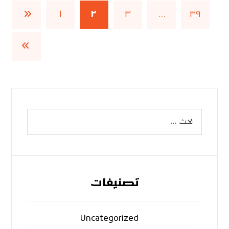
١
٢
٣
…
٣٩
تصنيفات
Uncategorized