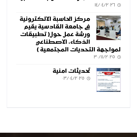
١٤/٠٤/٢٠٢٦
مركز الحاسبة الالكترونية
في جامعة القادسية يقيم
ورشة عمل حول( تطبيقات
الذكاء، الاصطناعي
لمواجهة التحديات المجتمعية )
٣٠/١١/٢٠٢٥
تحديثات امنية
٠٣/٠٤/٢٠٢٥