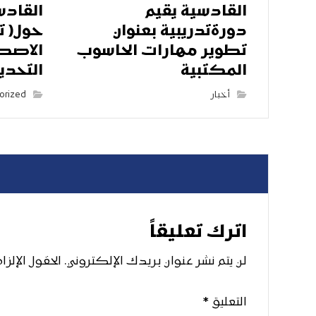
القادسية يقيم
القادس
دورةتدريبية بعنوان
حول( ت
تطوير مهارات الحاسوب
الاصط
المكتبية
التحدي
أخبار
orized
اترك تعليقاً
لن يتم نشر عنوان بريدك الإلكتروني.
الحقول الإلزا
التعليق
*