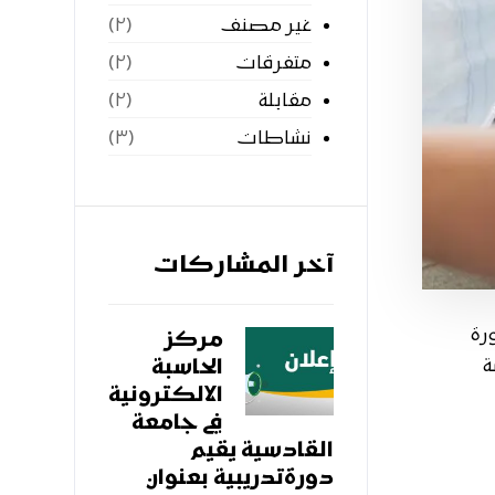
غير مصنف
(٢)
متفرقات
(٢)
مقابلة
(٢)
نشاطات
(٣)
آخر المشاركات
رة
مركز
ة
الحاسبة
الالكترونية
في جامعة
القادسية يقيم
دورةتدريبية بعنوان