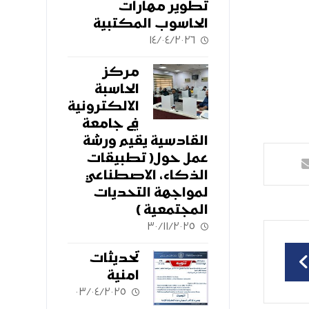
تطوير مهارات
الحاسوب المكتبية
١٤/٠٤/٢٠٢٦
مركز
الحاسبة
الالكترونية
في جامعة
القادسية يقيم ورشة
عمل حول( تطبيقات
الذكاء، الاصطناعي
لمواجهة التحديات
المجتمعية )
٣٠/١١/٢٠٢٥
تحديثات
امنية
٠٣/٠٤/٢٠٢٥