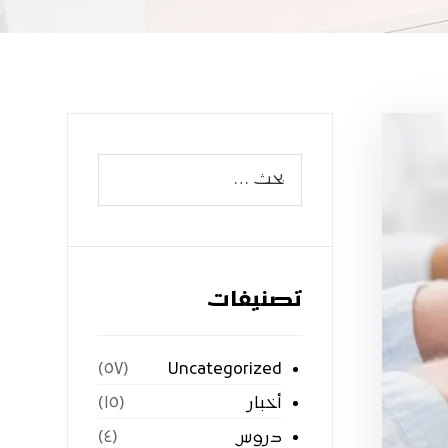
تصنيفات
Uncategorized
(٥٧)
أخبار
(١٥)
دروس
(٤)